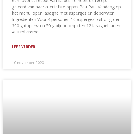
een favoriet recept van Isabel. Ze heeft dit recept
geleerd van haar allerliefste oppas Pau Pau. Vandaag op
het menu: open lasagne met asperges en doperwten!
Ingrediënten Voor 4 personen 16 asperges, wit of groen
300 g doperwten 50 g pijnboompitten 12 lasagnebladen
400 ml crème
LEES VERDER
10 november 2020