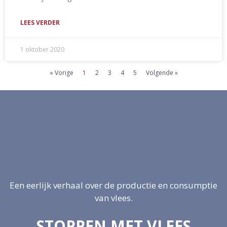
LEES VERDER
1 oktober 2020
« Vorige
1
2
3
4
5
Volgende »
Een eerlijk verhaal over de productie en consumptie
van vlees.
STOPPEN MET VLEES