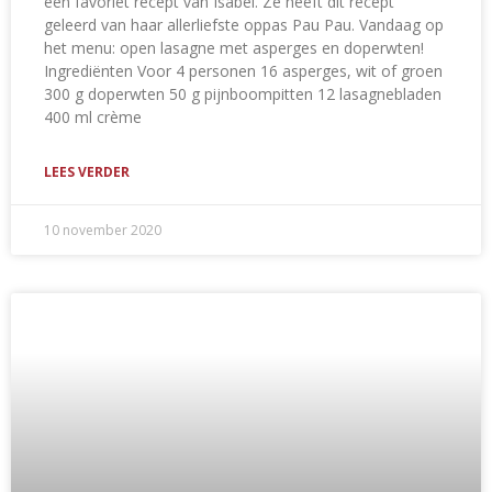
een favoriet recept van Isabel. Ze heeft dit recept
geleerd van haar allerliefste oppas Pau Pau. Vandaag op
het menu: open lasagne met asperges en doperwten!
Ingrediënten Voor 4 personen 16 asperges, wit of groen
300 g doperwten 50 g pijnboompitten 12 lasagnebladen
400 ml crème
LEES VERDER
10 november 2020