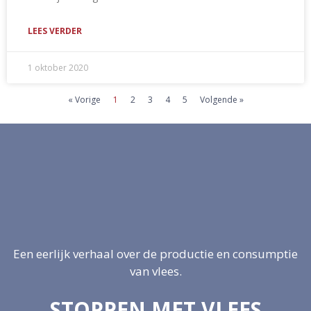
LEES VERDER
1 oktober 2020
« Vorige
1
2
3
4
5
Volgende »
Een eerlijk verhaal over de productie en consumptie
van vlees.
STOPPEN MET VLEES