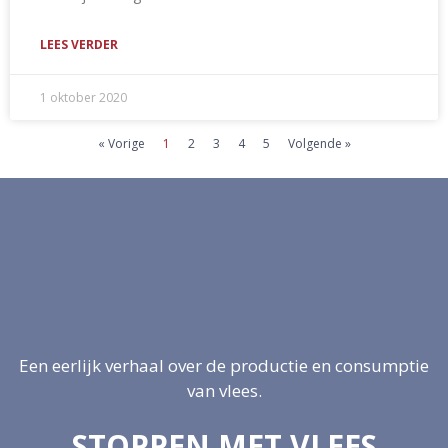
LEES VERDER
1 oktober 2020
« Vorige
1
2
3
4
5
Volgende »
Een eerlijk verhaal over de productie en consumptie
van vlees.
STOPPEN MET VLEES