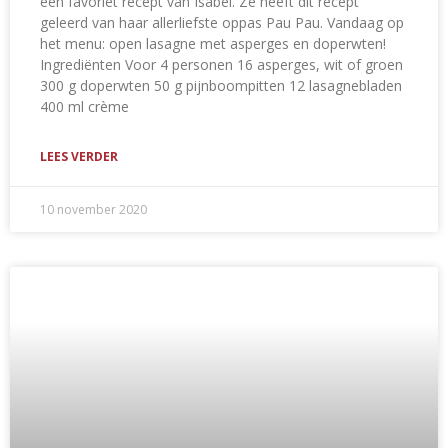
een favoriet recept van Isabel. Ze heeft dit recept
geleerd van haar allerliefste oppas Pau Pau. Vandaag op
het menu: open lasagne met asperges en doperwten!
Ingrediënten Voor 4 personen 16 asperges, wit of groen
300 g doperwten 50 g pijnboompitten 12 lasagnebladen
400 ml crème
LEES VERDER
10 november 2020