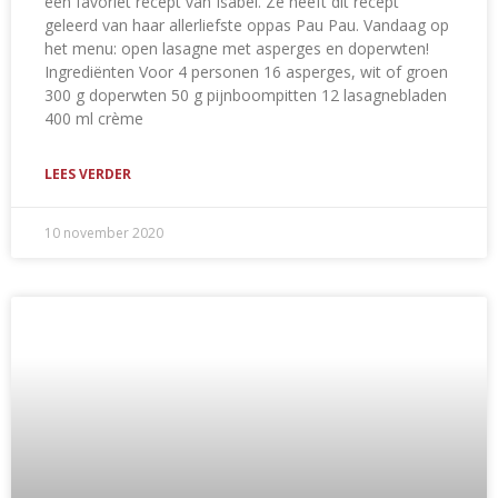
een favoriet recept van Isabel. Ze heeft dit recept
geleerd van haar allerliefste oppas Pau Pau. Vandaag op
het menu: open lasagne met asperges en doperwten!
Ingrediënten Voor 4 personen 16 asperges, wit of groen
300 g doperwten 50 g pijnboompitten 12 lasagnebladen
400 ml crème
LEES VERDER
10 november 2020