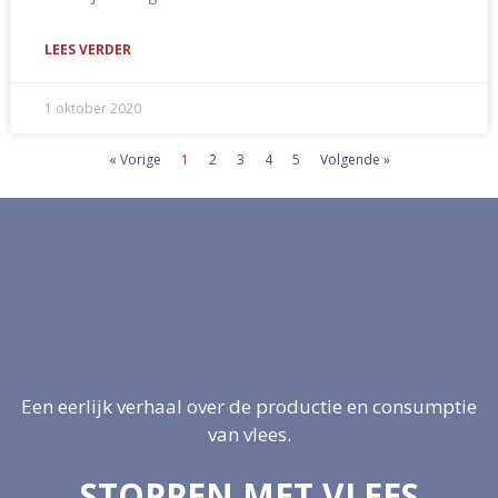
LEES VERDER
1 oktober 2020
« Vorige
1
2
3
4
5
Volgende »
Een eerlijk verhaal over de productie en consumptie
van vlees.
STOPPEN MET VLEES