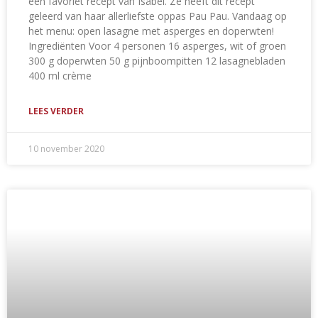
een favoriet recept van Isabel. Ze heeft dit recept
geleerd van haar allerliefste oppas Pau Pau. Vandaag op
het menu: open lasagne met asperges en doperwten!
Ingrediënten Voor 4 personen 16 asperges, wit of groen
300 g doperwten 50 g pijnboompitten 12 lasagnebladen
400 ml crème
LEES VERDER
10 november 2020