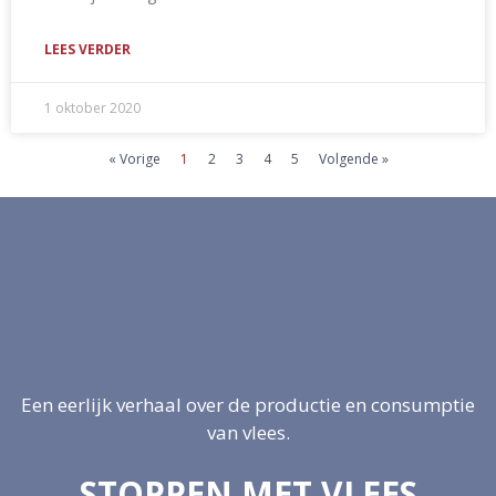
LEES VERDER
1 oktober 2020
« Vorige
1
2
3
4
5
Volgende »
Een eerlijk verhaal over de productie en consumptie
van vlees.
STOPPEN MET VLEES