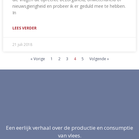
nieuwsgierigheid en probeer ik er geduld mee te hebben.
In
LEES VERDER
21 juli 2018
« Vorige
1
2
3
4
5
Volgende »
Een eerlijk verhaal over de productie en consumptie
van vlees.