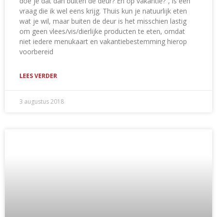
doe je dat dan buiten de deur? En op vakantie?”, is een
vraag die ik wel eens krijg. Thuis kun je natuurlijk eten
wat je wil, maar buiten de deur is het misschien lastig
om geen vlees/vis/dierlijke producten te eten, omdat
niet iedere menukaart en vakantiebestemming hierop
voorbereid
LEES VERDER
3 augustus 2018