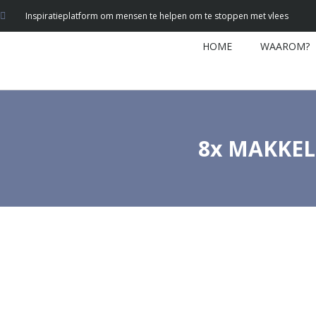
Inspiratieplatform om mensen te helpen om te stoppen met vlees
HOME
WAAROM?
8x MAKKELI