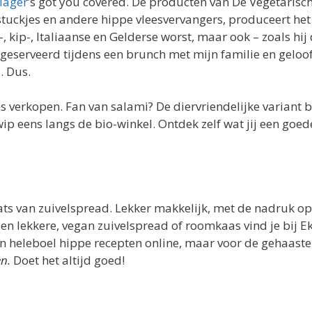
lager
’s got you covered. De producten van De Vegetarisch
tuckjes en andere hippe vleesvervangers, produceert het
kip-, Italiaanse en Gelderse worst, maar ook – zoals hij d
ns geserveerd tijdens een brunch met mijn familie en geloof 
. Dus.
es verkopen. Fan van salami? De diervriendelijke variant 
p eens langs de bio-winkel. Ontdek zelf wat jij een goede
ats van zuivelspread. Lekker makkelijk, met de nadruk op
en lekkere, vegan zuivelspread of roomkaas vind je bij 
een heleboel hippe recepten online, maar voor de gehaas
n.
Doet het altijd goed!