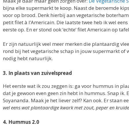
Maak je daar maar geen zorgen over:
De Vegetarische S
bijna elke supermarkt te koop. Naast de beroemde kips
voor op brood. Denk hierbij aan vegetarische boterham-, 
petit filet à l’Americain. Die laatste twee heb ik wel ee
eerste op. En er stond ook ‘echte’ filet Americain op tafel
Er zijn natuurlijk veel meer merken die plantaardig vle
rond bij het vegetarische schap in jouw supermarkt of wi
nodig hebt natuurlijk.
3. In plaats van zuivelspread
Het eerste wat ik zou zeggen is: ga voor hummus in pla
dat je gewoon even geen zin hebt in hummus. Snap ik. E
Soyananda. Maak je het liever zelf? Kan ook. Er staan 
wel eens wat plantaardige kwark met zout, peper en kruide
4. Hummus 2.0