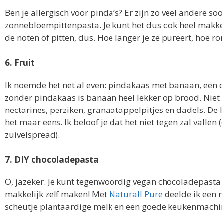
Ben je allergisch voor pinda’s? Er zijn zo veel andere 
zonnebloempittenpasta. Je kunt het dus ook heel makkel
de noten of pitten, dus. Hoe langer je ze pureert, hoe r
6. Fruit
Ik noemde het net al even: pindakaas met banaan, een co
zonder pindakaas is banaan heel lekker op brood. Niet a
nectarines, perziken, granaatappelpitjes en dadels. De li
het maar eens. Ik beloof je dat het niet tegen zal valle
zuivelspread).
7. DIY chocoladepasta
O, jazeker. Je kunt tegenwoordig vegan chocoladepasta 
makkelijk zelf maken! Met
Naturall Pure
deelde ik een r
scheutje plantaardige melk en een goede keukenmachi