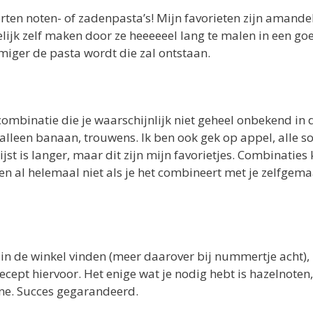
soorten noten- of zadenpasta’s! Mijn favorieten zijn aman
ijk zelf maken door ze heeeeeel lang te malen in een go
omiger de pasta wordt die zal ontstaan.
mbinatie die je waarschijnlijk niet geheel onbekend in d
lleen banaan, trouwens. Ik ben ook gek op appel, alle so
jst is langer, maar dit zijn mijn favorietjes. Combinaties
n (en al helemaal niet als je het combineert met je zelfge
in de winkel vinden (meer daarover bij nummertje acht), 
ecept hiervoor. Het enige wat je nodig hebt is hazelnoten
ne. Succes gegarandeerd.