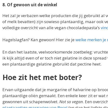
8. Of gewoon uit de winkel
Het zal je verbazen welke producten die jij gebruikt al
of melk bevatten) zijn sowieso plantaardig, maar ook v
volledige overzicht van alle vegan chocoladepasta’s
vind
Hagelslagfan? Kan gewoon! Hier zie je
welke merken je
En dan het laatste, veelvoorkomende zoetbeleg: vruchten
ik kijk altijd even of er toch niet gelatine in deze spr
een plantaardige gelatine gebruikt dat pectine heet.
Hoe zit het met boter?
Ervan uitgaande dat je margarine of halvarine op brood
plantaardige oliën gemaakt. Een enkele keer zit er wat 
gewonnen uit schapenwolvet.
Not so vegan
. Een overzi
plantaardige margarine van Becel
(en dan het liefste d