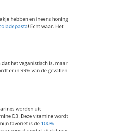
maakje hebben en ineens honing
coladepasta
! Echt waar. Het
 dat het veganistisch is, maar
ordt er in 99% van de gevallen
garines worden uit
tamine D3. Deze vitamine wordt
mijn favoriet is de
100%
 maar vooral omdat zij dat nog