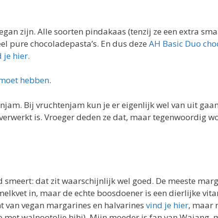
 vegan zijn. Alle soorten pindakaas (tenzij ze een extra s
eel pure chocoladepasta’s. En dus deze
AH Basic Duo cho
 je hier.
 moet hebben
.
jam. Bij vruchtenjam kun je er eigenlijk wel van uit gaan
ead verwerkt is. Vroeger deden ze dat, maar tegenwoordig w
 smeert: dat zit waarschijnlijk wel goed. De meeste mar
melkvet in, maar de echte boosdoener is een dierlijke vi
cht van vegan margarines en halvarines
vind je hier
, maar 
ie met walnootolie hihi). Mijn moeder is fan van Wajang,