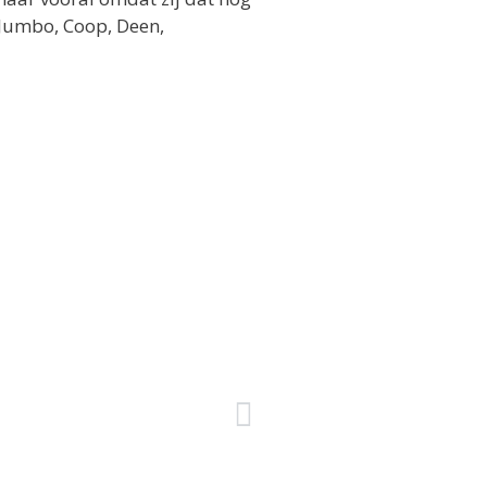
, Jumbo, Coop, Deen,
VOLGENDE
In een slachthuis in Albertisa