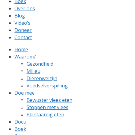
Boek
Over ons
Blog
Video’s
Doneer
Contact
Home
Waarom?
Gezondheid
Milieu
Dierenwelzijn
Voedselverspilling
Doe mee
Bewuster vlees eten
Stoppen met vlees
Plantaardig eten
Docu
Boek