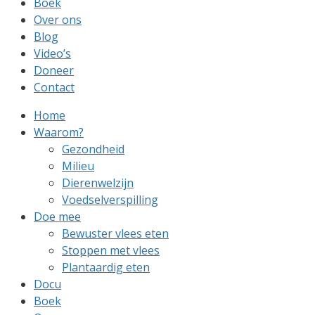
Boek
Over ons
Blog
Video’s
Doneer
Contact
Home
Waarom?
Gezondheid
Milieu
Dierenwelzijn
Voedselverspilling
Doe mee
Bewuster vlees eten
Stoppen met vlees
Plantaardig eten
Docu
Boek